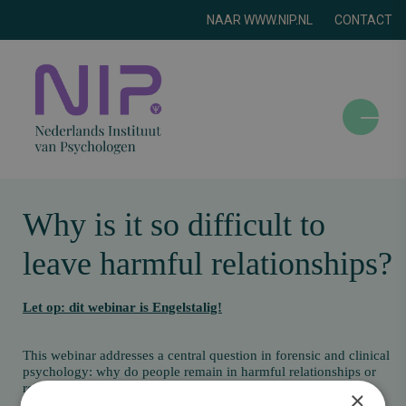
NAAR WWW.NIP.NL
CONTACT
N
a
v
i
g
Why is it so difficult to
a
leave harmful relationships?
t
i
e
Let op: dit webinar is Engelstalig!
o
m
This webinar addresses a central question in forensic and clinical
s
psychology: why do people remain in harmful relationships or
c
repeatedly enter into such relationships?
×