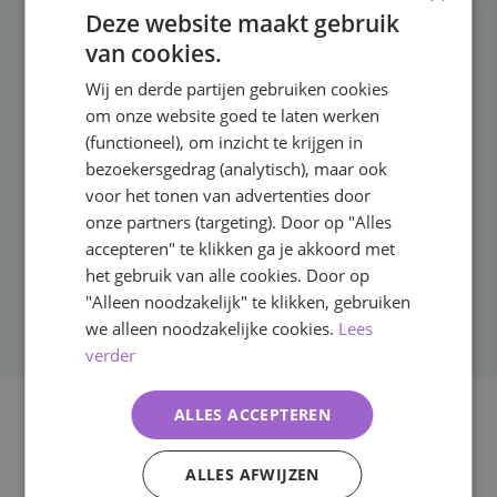
h
Deze website maakt gebruik
a
💰 Costs: Free for NIP members* / €25 incl. VAT for non-
van cookies.
k
member (
cancellation policy
)
e
Wij en derde partijen gebruiken cookies
*Please make sure to register using the email address linked to your NIP
l
om onze website goed te laten werken
e
membership.
(functioneel), om inzicht te krijgen in
n
bezoekersgedrag (analytisch), maar ook
voor het tonen van advertenties door
23 juni 2026
onze partners (targeting). Door op "Alles
accepteren" te klikken ga je akkoord met
19:30 - 20:45
het gebruik van alle cookies. Door op
"Alleen noodzakelijk" te klikken, gebruiken
Online
we alleen noodzakelijke cookies.
Lees
verder
ALLES ACCEPTEREN
ALLES AFWIJZEN