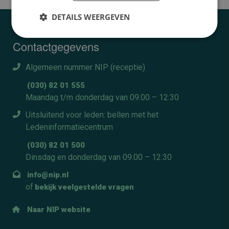
DETAILS WEERGEVEN
Contactgegevens
Algemeen nummer NIP (receptie)
(030) 82 01 555
Maandag t/m donderdag van 09:00 – 12:30
Uitsluitend voor leden: bellen met het
Ledeninformatiecentrum
(030) 82 01 500
Dinsdag en donderdag van 09:00 – 12:30
info@nip.nl
of
bekijk veelgestelde vragen
Naar NIP website