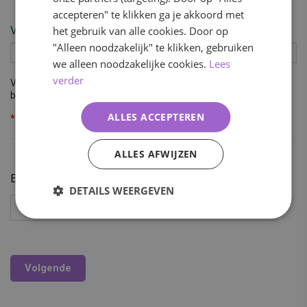
accepteren" te klikken ga je akkoord met
het gebruik van alle cookies. Door op
Voortgang
"Alleen noodzakelijk" te klikken, gebruiken
0%
we alleen noodzakelijke cookies.
Lees
verder
Vul hieronder je gegevens in. Wij controleren dan of je bij ons
bekend bent.
ALLES ACCEPTEREN
*
= verplicht veld
ALLES AFWIJZEN
E-mailadres
DETAILS WEERGEVEN