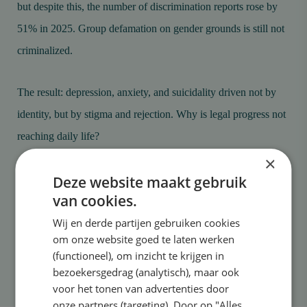
h
but despite this, the number of discrimination reports rose by
a
51% in 2025. Group defamation on gender grounds is still not
k
criminalized.
e
l
e
The result: depression, anxiety, and suicidality driven not by
n
identity, but by stigma and rejection. Why is legal progress not
reaching daily life?
×
Deze website maakt gebruik
van cookies.
5 oktober 2026
Wij en derde partijen gebruiken cookies
om onze website goed te laten werken
18:00 - 19:15
(functioneel), om inzicht te krijgen in
bezoekersgedrag (analytisch), maar ook
Online
voor het tonen van advertenties door
onze partners (targeting). Door op "Alles