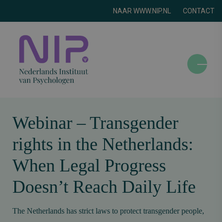
NAAR WWW.NIP.NL
CONTACT
N
a
v
i
g
Webinar – Transgender
a
rights in the Netherlands:
t
i
When Legal Progress
e
o
Doesn’t Reach Daily Life
m
s
The Netherlands has strict laws to protect transgender people,
c